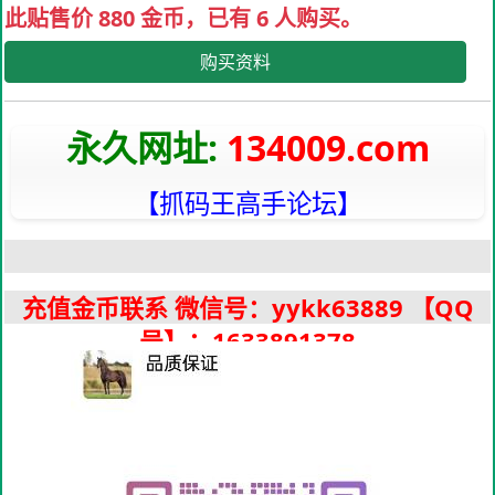
此贴售价 880 金币，已有 6 人购买。
购买资料
永久网址:
134009.com
【抓码王高手论坛】
充值金币联系 微信号：yykk63889 【QQ
号】：1633891378