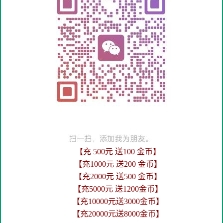
【充 500元 送100 金币】
【充1000元 送200 金币】
【充2000元 送500 金币】
【充5000元 送1200金币】
【充10000元送3000金币】
【充20000元送8000金币】