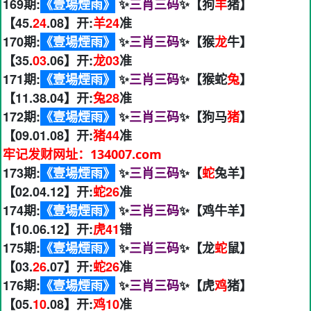
169期:
《壹場煙雨》
✨
三肖三码
✨【狗
羊
猪】
【45.
24
.08】开:
羊24
准
170期:
《壹場煙雨》
✨
三肖三码
✨【猴
龙
牛】
【35.
03
.06】开:
龙03
准
171期:
《壹場煙雨》
✨
三肖三码
✨【猴蛇
兔
】
【11.38.04】开:
兔28
准
172期:
《壹場煙雨》
✨
三肖三码
✨【狗马
猪
】
【09.01.08】开:
猪44
准
牢记发财网址：134007.com
173期:
《壹場煙雨》
✨
三肖三码
✨【
蛇
兔羊】
【02.04.12】开:
蛇26
准
174期:
《壹場煙雨》
✨
三肖三码
✨【鸡牛羊】
【10.06.12】开:
虎41
错
175期:
《壹場煙雨》
✨
三肖三码
✨【龙
蛇
鼠】
【03.
26
.07】开:
蛇26
准
176期:
《壹場煙雨》
✨
三肖三码
✨【虎
鸡
猪】
【05.
10
.08】开:
鸡10
准